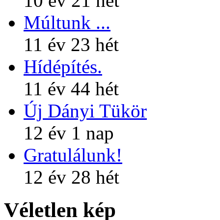
10 év 21 hét
Múltunk ...
11 év 23 hét
Hídépítés.
11 év 44 hét
Új Dányi Tükör
12 év 1 nap
Gratulálunk!
12 év 28 hét
Véletlen kép