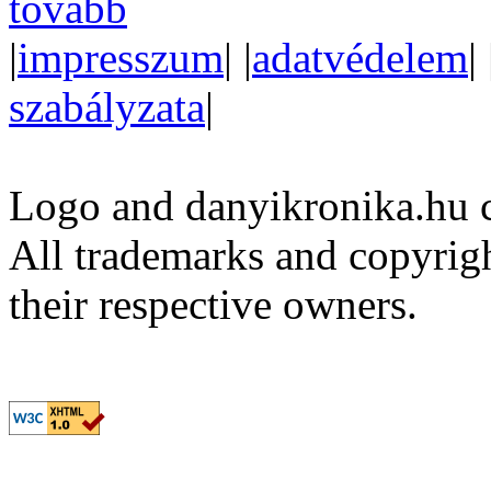
tovább
|
impresszum
| |
adatvédelem
| 
szabályzata
|
Logo and danyikronika.hu 
All trademarks and copyrig
their respective owners.