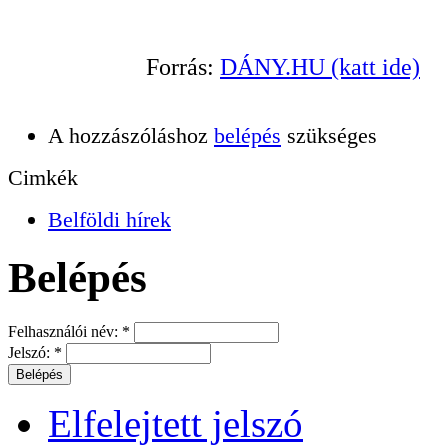
Forrás:
DÁNY.HU (katt ide)
A hozzászóláshoz
belépés
szükséges
Cimkék
Belföldi hírek
Belépés
Felhasználói név:
*
Jelszó:
*
Elfelejtett jelszó