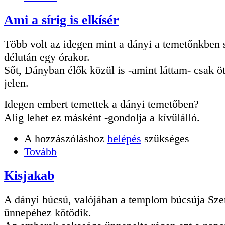
Ami a sírig is elkísér
Több volt az idegen mint a dányi a temetőnkben 
délután egy órakor.
Sőt, Dányban élők közül is -amint láttam- csak ö
jelen.
Idegen embert temettek a dányi temetőben?
Alig lehet ez másként -gondolja a kívülálló.
A hozzászóláshoz
belépés
szükséges
Tovább
Kisjakab
A dányi búcsú, valójában a templom búcsúja Sze
ünnepéhez kötődik.