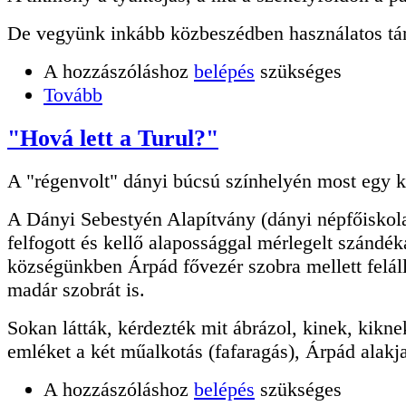
De vegyünk inkább közbeszédben használatos tá
A hozzászóláshoz
belépés
szükséges
Tovább
"Hová lett a Turul?"
A "régenvolt" dányi búcsú színhelyén most egy k
A Dányi Sebestyén Alapítvány (dányi népfőiskola
felfogott és kellő alapossággal mérlegelt szándék
községünkben Árpád fővezér szobra mellett feláll
madár szobrát is.
Sokan látták, kérdezték mit ábrázol, kinek, kiknek
emléket a két műalkotás (fafaragás), Árpád alakja
A hozzászóláshoz
belépés
szükséges