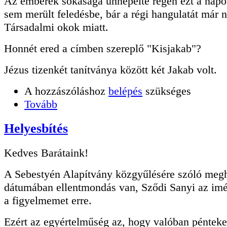
Az emberek sokasága ünnepelte régen ezt a napo
sem merült feledésbe, bár a régi hangulatát már n
Társadalmi okok miatt.
Honnét ered a címben szereplő "Kisjakab"?
Jézus tizenkét tanítványa között két Jakab volt.
A hozzászóláshoz
belépés
szükséges
Tovább
Helyesbítés
Kedves Barátaink!
A Sebestyén Alapítvány közgyűlésére szóló meg
dátumában ellentmondás van, Sződi Sanyi az imén
a figyelmemet erre.
Ezért az egyértelműség az, hogy valóban pénteke