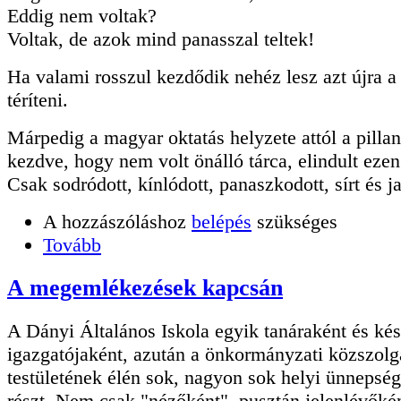
Eddig nem voltak?
Voltak, de azok mind panasszal teltek!
Ha valami rosszul kezdődik nehéz lesz azt újra a 
téríteni.
Márpedig a magyar oktatás helyzete attól a pillan
kezdve, hogy nem volt önálló tárca, elindult ezen
Csak sodródott, kínlódott, panaszkodott, sírt és ja
A hozzászóláshoz
belépés
szükséges
Tovább
A megemlékezések kapcsán
A Dányi Általános Iskola egyik tanáraként és ké
igazgatójaként, azután a önkormányzati közszolg
testületének élén sok, nagyon sok helyi ünnepsé
részt. Nem csak "nézőként", pusztán jelenlévőké