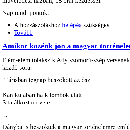
művelődési házban, 18 órai kezdéssel.
Napirendi pontok:
A hozzászóláshoz
belépés
szükséges
Tovább
Amikor közénk jön a magyar történel
Elém-elém tolakszik Ady szomorú-szép verséne
kezdő sora:
"Párisban tegnap beszökött az ősz
....
Kánikulában halk lombok alatt
S találkoztam vele.
...
Dányba is beszöktek a magyar történelemre emlé