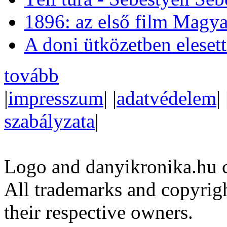
1896: az első film Magya
A doni ütközetben eleset
tovább
|
impresszum
| |
adatvédelem
| 
szabályzata
|
Logo and danyikronika.hu 
All trademarks and copyrig
their respective owners.