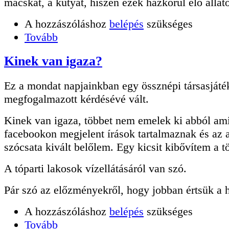
macskát, a kutyát, hiszen ezek házkörül élő állat
A hozzászóláshoz
belépés
szükséges
Tovább
Kinek van igaza?
Ez a mondat napjainkban egy össznépi társasjáté
megfogalmazott kérdésévé vált.
Kinek van igaza, többet nem emelek ki abból ami
facebookon megjelent írások tartalmaznak és az
szócsata kivált belőlem. Egy kicsit kibővítem a tö
A tóparti lakosok vízellátásáról van szó.
Pár szó az előzményekről, hogy jobban értsük a h
A hozzászóláshoz
belépés
szükséges
Tovább