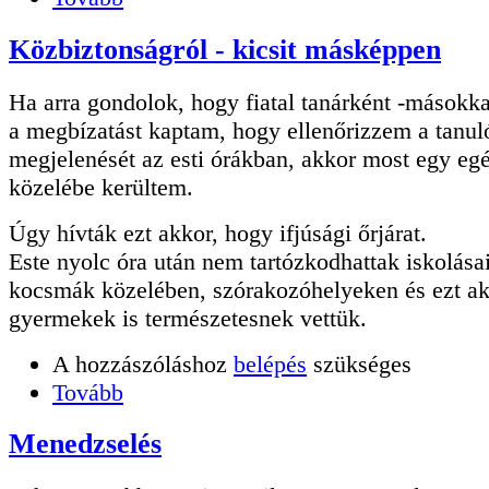
Közbiztonságról - kicsit másképpen
Ha arra gondolok, hogy fiatal tanárként -másokka
a megbízatást kaptam, hogy ellenőrizzem a tanul
megjelenését az esti órákban, akkor most egy eg
közelébe kerültem.
Úgy hívták ezt akkor, hogy ifjúsági őrjárat.
Este nyolc óra után nem tartózkodhattak iskolása
kocsmák közelében, szórakozóhelyeken és ezt akk
gyermekek is természetesnek vettük.
A hozzászóláshoz
belépés
szükséges
Tovább
Menedzselés