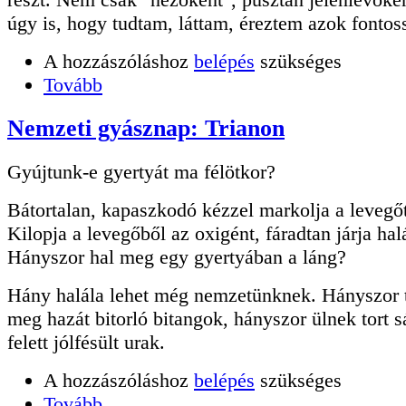
úgy is, hogy tudtam, láttam, éreztem azok fontos
A hozzászóláshoz
belépés
szükséges
Tovább
Nemzeti gyásznap: Trianon
Gyújtunk-e gyertyát ma félötkor?
Bátortalan, kapaszkodó kézzel markolja a levegőt
Kilopja a levegőből az oxigént, fáradtan járja hal
Hányszor hal meg egy gyertyában a láng?
Hány halála lehet még nemzetünknek. Hányszor 
meg hazát bitorló bitangok, hányszor ülnek tort s
felett jólfésült urak.
A hozzászóláshoz
belépés
szükséges
Tovább