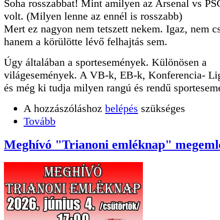
Soha rosszabbat! Mint amilyen az Arsenal vs P
volt. (Milyen lenne az ennél is rosszabb)
Mert ez nagyon nem tetszett nekem. Igaz, nem c
hanem a körülötte lévő felhajtás sem.
Úgy általában a sportesemények. Különösen a
világesemények. A VB-k, EB-k, Konferencia- Li
és még ki tudja milyen rangú és rendű sportesem
A hozzászóláshoz
belépés
szükséges
Tovább
Meghívó "Trianoni emléknap" megeml