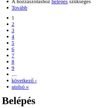
A hozzászóláshoz
belépés
szükséges
Tovább
1
2
3
4
5
6
7
8
9
…
következő ›
utolsó »
Belépés