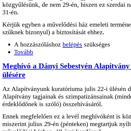
közgyűlésünk, de nem 29-én, hiszen ez szerdai 
31-én.
Kérjük egyben a művelődési ház emeleti terméne
szűknek bizonyul) a biztosítását ehhez.
A hozzászóláshoz
belépés
szükséges
Tovább
Meghívó a Dányi Sebestyén Alapítvány 
ülésére
Az Alapítványunk kuratóriuma julis 22-i ülésén d
Alapítvány tagjainak és szimpatizánsainak (mind
érdeklődőnek is szóló) összehívásáról.
Ennek megfelelően ez a levél meghívóként is köz
miszerint julius 29-én (pénteken) megtartjuk nyíl