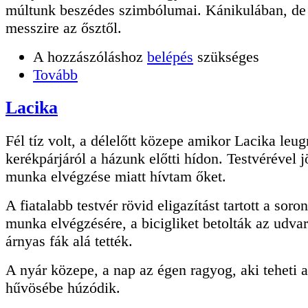
múltunk beszédes szimbólumai. Kánikulában, d
messzire az ősztől.
A hozzászóláshoz
belépés
szükséges
Tovább
Lacika
Fél tíz volt, a délelőtt közepe amikor Lacika leug
kerékpárjáról a házunk előtti hídon. Testvérével j
munka elvégzése miatt hívtam őket.
A fiatalabb testvér rövid eligazítást tartott a sor
munka elvégzésére, a bicigliket betolták az udvar
árnyas fák alá tették.
A nyár közepe, a nap az égen ragyog, aki teheti a
hűvösébe húzódik.