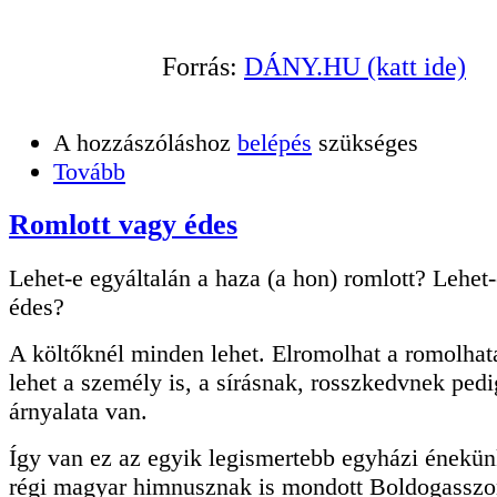
Forrás:
DÁNY.HU (katt ide)
A hozzászóláshoz
belépés
szükséges
Tovább
Romlott vagy édes
Lehet-e egyáltalán a haza (a hon) romlott? Lehet-
édes?
A költőknél minden lehet. Elromolhat a romolhata
lehet a személy is, a sírásnak, rosszkedvnek ped
árnyalata van.
Így van ez az egyik legismertebb egyházi énekünk
régi magyar himnusznak is mondott Boldogassz