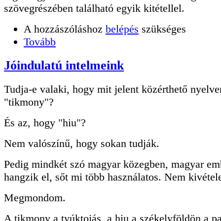
szövegrészében található egyik kitétellel.
A hozzászóláshoz
belépés
szükséges
Tovább
Jóindulatú intelmeink
Tudja-e valaki, hogy mit jelent közérthető nyelv
"tikmony"?
És az, hogy "hiu"?
Nem valószínű, hogy sokan tudják.
Pedig mindkét szó magyar közegben, magyar em
hangzik el, sőt mi több használatos. Nem kivétel
Megmondom.
A tikmony a tyúktojás, a hiu a székelyföldön a pa