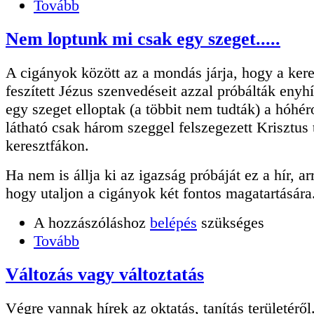
Tovább
Nem loptunk mi csak egy szeget.....
A cigányok között az a mondás járja, hogy a kere
feszített Jézus szenvedéseit azzal próbálták enyh
egy szeget elloptak (a többit nem tudták) a hóhéro
látható csak három szeggel felszegezett Krisztus 
keresztfákon.
Ha nem is állja ki az igazság próbáját ez a hír, arr
hogy utaljon a cigányok két fontos magatartására
A hozzászóláshoz
belépés
szükséges
Tovább
Változás vagy változtatás
Végre vannak hírek az oktatás, tanítás területéről