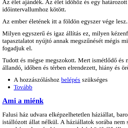
Az élet ajándék. Az élet időhöz és egy határozott
időintervallumhoz kötött.
Az ember életének itt a földön egyszer vége lesz.
Milyen egyszerű és igaz állítás ez, milyen kézen
tapasztalatot nyújtó annak megszűnését mégis m
fogadjuk el.
Tudott és mégse megszokott. Mert ismétlődő és 
állandó, időben és térben elrendezett, hiány és ö
A hozzászóláshoz
belépés
szükséges
Tovább
Ami a miénk
Falusi ház udvara elképzelhetetlen háziállat, bar
istállózott állat nélkül. A háziállatok sorába ne