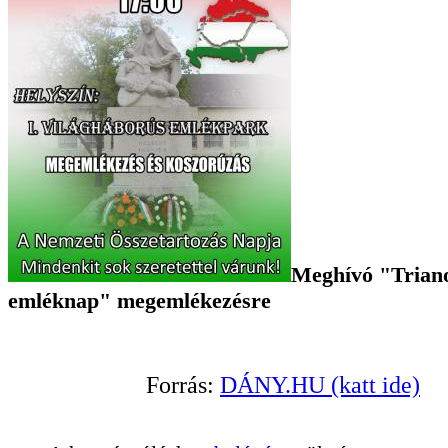
Meghívó "Trian
emléknap" megemlékezésre
Forrás:
DÁNY.HU (katt ide)