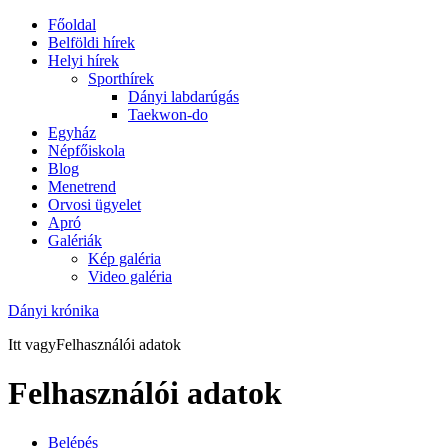
Főoldal
Belföldi hírek
Helyi hírek
Sporthírek
Dányi labdarúgás
Taekwon-do
Egyház
Népfőiskola
Blog
Menetrend
Orvosi ügyelet
Apró
Galériák
Kép galéria
Video galéria
Dányi krónika
Itt vagy
Felhasználói adatok
Felhasználói adatok
Belépés