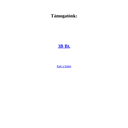
Támogatónk:
3B Bt.
Katt a linkre