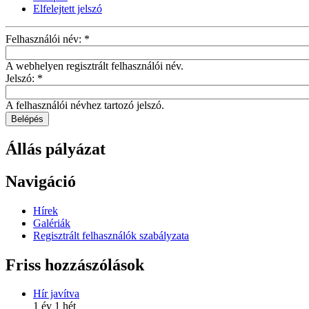
Elfelejtett jelszó
Felhasználói név:
*
A webhelyen regisztrált felhasználói név.
Jelszó:
*
A felhasználói névhez tartozó jelszó.
Állás pályázat
Navigáció
Hírek
Galériák
Regisztrált felhasználók szabályzata
Friss hozzászólások
Hír javítva
1 év 1 hét