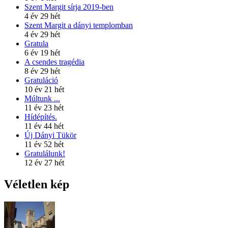
Szent Margit sírja 2019-ben
4 év 29 hét
Szent Margit a dányi templomban
4 év 29 hét
Gratula
6 év 19 hét
A csendes tragédia
8 év 29 hét
Gratuláció
10 év 21 hét
Múltunk ...
11 év 23 hét
Hídépítés.
11 év 44 hét
Új Dányi Tükör
11 év 52 hét
Gratulálunk!
12 év 27 hét
Véletlen kép