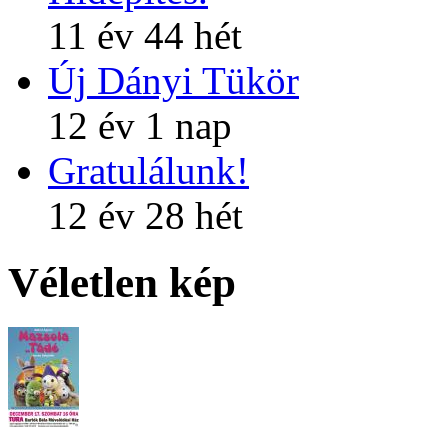
11 év 44 hét
Új Dányi Tükör
12 év 1 nap
Gratulálunk!
12 év 28 hét
Véletlen kép