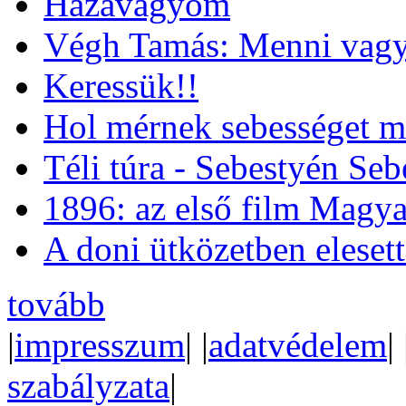
Hazavágyom
Végh Tamás: Menni vagy
Keressük!!
Hol mérnek sebességet m
Téli túra - Sebestyén Se
1896: az első film Magya
A doni ütközetben eleset
tovább
|
impresszum
| |
adatvédelem
| 
szabályzata
|