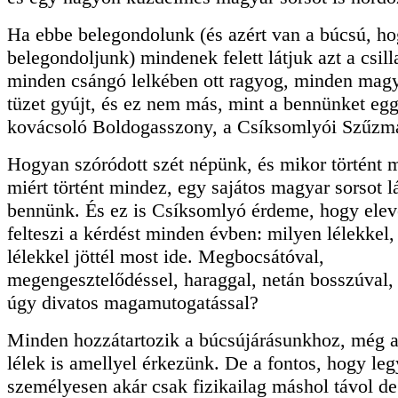
Ha ebbe belegondolunk (és azért van a búcsú, ho
belegondoljunk) mindenek felett látjuk azt a csil
minden csángó lelkében ott ragyog, minden magy
tüzet gyújt, és ez nem más, mint a bennünket eg
kovácsoló Boldogasszony, a Csíksomlyói Szűzmá
Hogyan szóródott szét népünk, és mikor történt 
miért történt mindez, egy sajátos magyar sorsot l
bennünk. És ez is Csíksomlyó érdeme, hogy ele
felteszi a kérdést minden évben: milyen lélekkel
lélekkel jöttél most ide. Megbocsátóval,
megengesztelődéssel, haraggal, netán bosszúval,
úgy divatos magamutogatással?
Minden hozzátartozik a búcsújárásunkhoz, még 
lélek is amellyel érkezünk. De a fontos, hogy leg
személyesen akár csak fizikailag máshol távol de