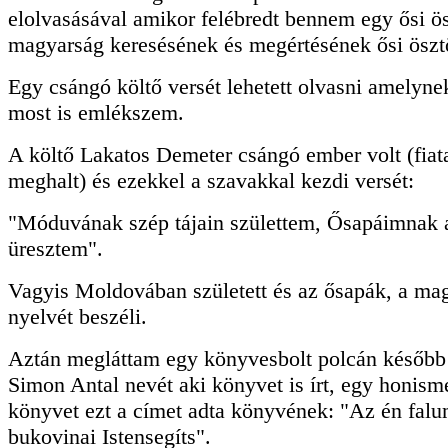
elolvasásával amikor felébredt bennem egy ősi ö
magyarság keresésének és megértésének ősi öszt
Egy csángó költő versét lehetett olvasni amelyne
most is emlékszem.
A költő Lakatos Demeter csángó ember volt (fiat
meghalt) és ezekkel a szavakkal kezdi versét:
"Móduvának szép tájain születtem, Ősapáimnak 
üresztem".
Vagyis Moldovában született és az ősapák, a ma
nyelvét beszéli.
Aztán megláttam egy könyvesbolt polcán később
Simon Antal nevét aki könyvet is írt, egy honisme
könyvet ezt a címet adta könyvének: "Az én falu
bukovinai Istensegíts".