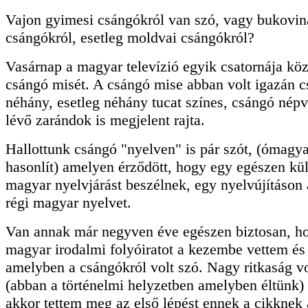
Vajon gyimesi csángókról van szó, vagy bukovin
csángókról, esetleg moldvai csángókról?
Vasárnap a magyar televízió egyik csatornája közv
csángó misét. A csángó mise abban volt igazán 
néhány, esetleg néhány tucat színes, csángó népv
lévő zarándok is megjelent rajta.
Hallottunk csángó "nyelven" is pár szót, (ómagy
hasonlít) amelyen érződött, hogy egy egészen kü
magyar nyelvjárást beszélnek, egy nyelvújításon 
régi magyar nyelvet.
Van annak már negyven éve egészen biztosan, h
magyar irodalmi folyóiratot a kezembe vettem és
amelyben a csángókról volt szó. Nagy ritkaság vo
(abban a történelmi helyzetben amelyben éltünk) 
akkor tettem meg az első lépést ennek a cikknek 