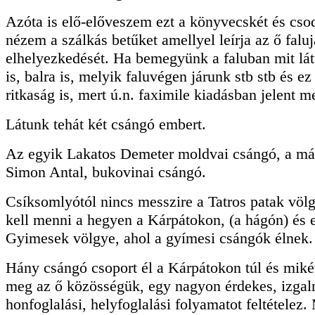
Azóta is elő-előveszem ezt a könyvecskét és csod
nézem a szálkás betűket amellyel leírja az ő falu
elhelyezkedését. Ha bemegyünk a faluban mit lá
is, balra is, melyik faluvégen járunk stb stb és e
ritkaság is, mert ú.n. faximile kiadásban jelent m
Látunk tehát két csángó embert.
Az egyik Lakatos Demeter moldvai csángó, a má
Simon Antal, bukovinai csángó.
Csíksomlyótól nincs messzire a Tatros patak völg
kell menni a hegyen a Kárpátokon, (a hágón) és e
Gyimesek völgye, ahol a gyímesi csángók élnek.
Hány csángó csoport él a Kárpátokon túl és mikén
meg az ő közösségük, egy nagyon érdekes, izga
honfoglalási, helyfoglalási folyamatot feltételez