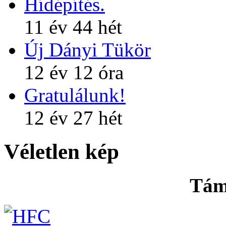
Hídépítés.
11 év 44 hét
Új Dányi Tükör
12 év 12 óra
Gratulálunk!
12 év 27 hét
Véletlen kép
Tám