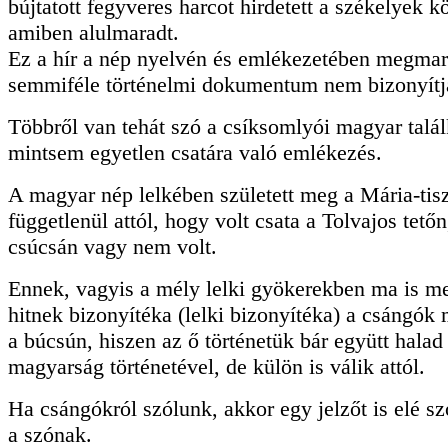
bújtatott fegyveres harcot hirdetett a székelyek kö
amiben alulmaradt.
Ez a hír a nép nyelvén és emlékezetében megmar
semmiféle történelmi dokumentum nem bizonyítja 
Többről van tehát szó a csíksomlyói magyar talá
mintsem egyetlen csatára való emlékezés.
A magyar nép lelkében született meg a Mária-tisz
függetlenül attól, hogy volt csata a Tolvajos tetőn
csúcsán vagy nem volt.
Ennek, vagyis a mély lelki gyökerekben ma is m
hitnek bizonyítéka (lelki bizonyítéka) a csángók
a búcsún, hiszen az ő történetük bár együtt halad
magyarság történetével, de külön is válik attól.
Ha csángókról szólunk, akkor egy jelzőt is elé s
a szónak.