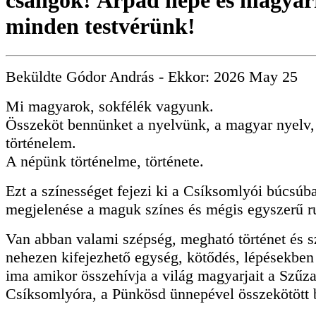
csángók! Árpád népe és magyarr
minden testvérünk!
Beküldte
Gódor András
- Ekkor:
2026 May 25
Mi magyarok, sokfélék vagyunk.
Összeköt bennünket a nyelvünk, a magyar nyelv,
történelem.
A népünk történelme, története.
Ezt a színességet fejezi ki a Csíksomlyói búcsúb
megjelenése a maguk színes és mégis egyszerű r
Van abban valami szépség, megható történet és s
nehezen kifejezhető egység, kötődés, lépésekbe
ima amikor összehívja a világ magyarjait a Szűz
Csíksomlyóra, a Pünkösd ünnepével összekötött 