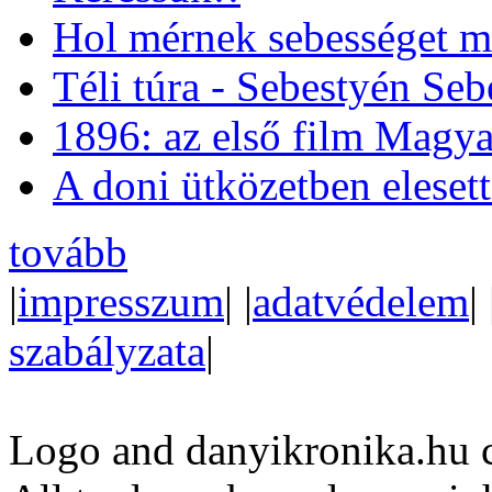
Hol mérnek sebességet m
Téli túra - Sebestyén Se
1896: az első film Magya
A doni ütközetben eleset
tovább
|
impresszum
| |
adatvédelem
| 
szabályzata
|
Logo and danyikronika.hu 