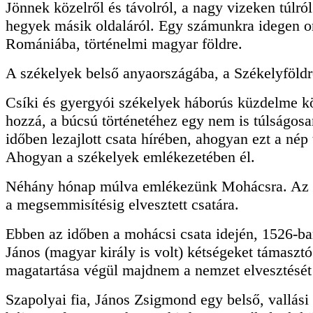
Jönnek közelről és távolról, a nagy vizeken túlról
hegyek másik oldaláról. Egy számunkra idegen o
Romániába, történelmi magyar földre.
A székelyek belső anyaországába, a Székelyföldr
Csíki és gyergyói székelyek háborús küzdelme k
hozzá, a búcsú történetéhez egy nem is túlságos
időben lezajlott csata hírében, ahogyan ezt a nép t
Ahogyan a székelyek emlékezetében él.
Néhány hónap múlva emlékezünk Mohácsra. Az ot
a megsemmisítésig elvesztett csatára.
Ebben az időben a mohácsi csata idején, 1526-b
János (magyar király is volt) kétségeket támasztó
magatartása végül majdnem a nemzet elvesztését
Szapolyai fia, János Zsigmond egy belső, vallási