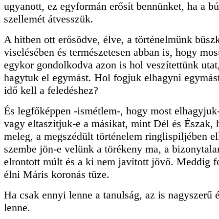
ugyanott, ez egyformán erősít bennünket, ha a b
szellemét átvesszük.
A hitben ott erősödve, élve, a történelmünk büsz
viselésében és természetesen abban is, hogy mos
egykor gondolkodva azon is hol veszítettünk utat
hagytuk el egymást. Hol fogjuk elhagyni egymá
idő kell a feledéshez?
És legfőképpen -ismétlem-, hogy most elhagyjuk
vagy eltaszítjuk-e a másikat, mint Dél és Észak, 
meleg, a megszédült történelem ringlispiljében e
szembe jön-e velünk a törékeny ma, a bizonytala
elrontott múlt és a ki nem javított jövő. Meddig
élni Máris koronás tüze.
Ha csak ennyi lenne a tanulság, az is nagyszerű
lenne.