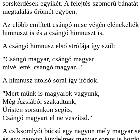
sorskérdések egyikét. A felejtés szomorú bánatát 
megtalálás örömét egyben.
Az előbb említett csángó mise végén elénekelték
himnuszt is és a csángó himnuszt is.
A csángó himnusz első strófája így szól:
"Csángó magyar, csángó magyar
mivé lettél csángó magyar..."
A himnusz utolsó sorai így íródok.
"Mert münk is magyarok vagyunk,
Még Ázsiából szakadtunk,
Úristen sorsunkon segíts,
Csángó magyart el ne veszítsd."
A csíksomlyói búcsú egy nagyon mély magyar se
és egy nagyon küzdelmes magyar sorsot is hordo