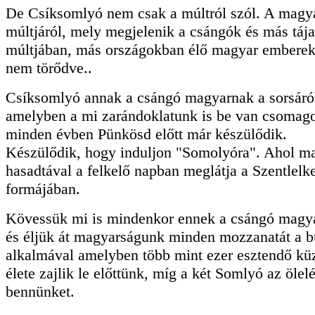
De Csíksomlyó nem csak a múltról szól. A magy
múltjáról, mely megjelenik a csángók és más táj
múltjában, más országokban élő magyar emberek
nem törődve..
Csíksomlyó annak a csángó magyarnak a sorsáról
amelyben a mi zarándoklatunk is be van csomago
minden évben Pünkösd előtt már készülődik.
Készülődik, hogy induljon "Somolyóra". Ahol ma
hasadtával a felkelő napban meglátja a Szentlelk
formájában.
Kövessük mi is mindenkor ennek a csángó magya
és éljük át magyarságunk minden mozzanatát a 
alkalmával amelyben több mint ezer esztendő kü
élete zajlik le előttünk, míg a két Somlyó az ölel
bennünket.