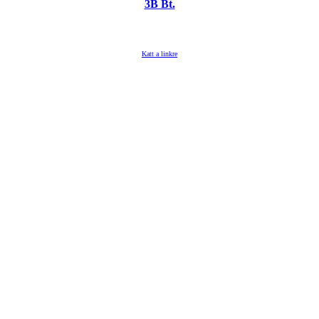
3B Bt.
Katt a linkre