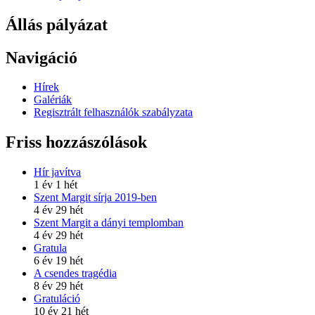
Állás pályázat
Navigáció
Hírek
Galériák
Regisztrált felhasználók szabályzata
Friss hozzászólások
Hír javítva
1 év 1 hét
Szent Margit sírja 2019-ben
4 év 29 hét
Szent Margit a dányi templomban
4 év 29 hét
Gratula
6 év 19 hét
A csendes tragédia
8 év 29 hét
Gratuláció
10 év 21 hét