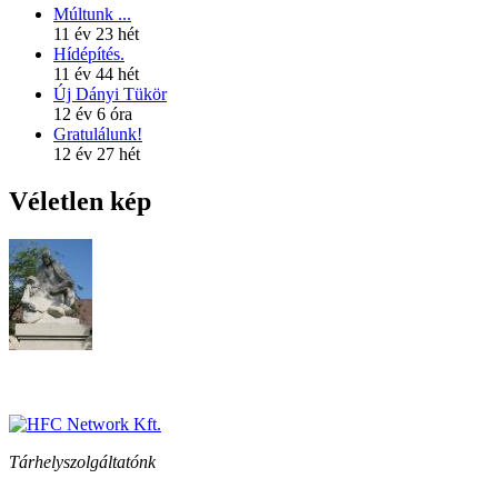
Múltunk ...
11 év 23 hét
Hídépítés.
11 év 44 hét
Új Dányi Tükör
12 év 6 óra
Gratulálunk!
12 év 27 hét
Véletlen kép
Tárhelyszolgáltatónk