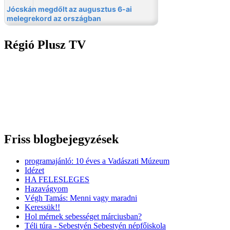
Régió Plusz TV
Friss blogbejegyzések
programajánló: 10 éves a Vadászati Múzeum
Idézet
HA FELESLEGES
Hazavágyom
Végh Tamás: Menni vagy maradni
Keressük!!
Hol mérnek sebességet márciusban?
Téli túra - Sebestyén Sebestyén népfőiskola