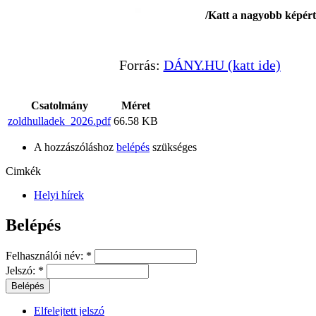
/Katt a nagyobb képért
Forrás:
DÁNY.HU (katt ide)
Csatolmány
Méret
zoldhulladek_2026.pdf
66.58 KB
A hozzászóláshoz
belépés
szükséges
Cimkék
Helyi hírek
Belépés
Felhasználói név:
*
Jelszó:
*
Elfelejtett jelszó