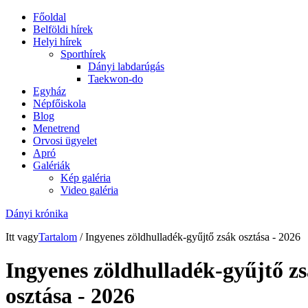
Főoldal
Belföldi hírek
Helyi hírek
Sporthírek
Dányi labdarúgás
Taekwon-do
Egyház
Népfőiskola
Blog
Menetrend
Orvosi ügyelet
Apró
Galériák
Kép galéria
Video galéria
Dányi krónika
Itt vagy
Tartalom
/ Ingyenes zöldhulladék-gyűjtő zsák osztása - 2026
Ingyenes zöldhulladék-gyűjtő z
osztása - 2026