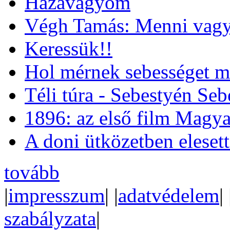
Hazavágyom
Végh Tamás: Menni vagy
Keressük!!
Hol mérnek sebességet m
Téli túra - Sebestyén Se
1896: az első film Magya
A doni ütközetben eleset
tovább
|
impresszum
| |
adatvédelem
| 
szabályzata
|