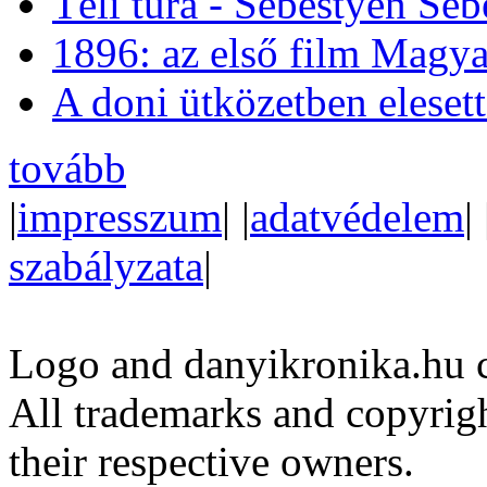
Téli túra - Sebestyén Se
1896: az első film Magya
A doni ütközetben eleset
tovább
|
impresszum
| |
adatvédelem
| 
szabályzata
|
Logo and danyikronika.hu 
All trademarks and copyrig
their respective owners.