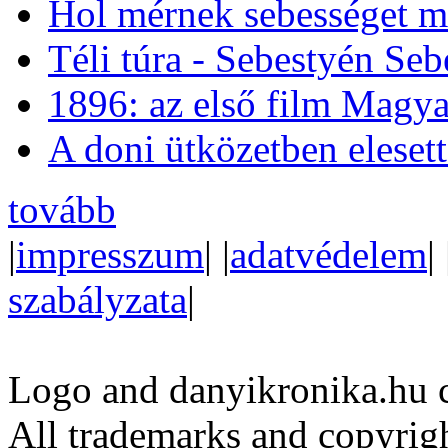
Hol mérnek sebességet m
Téli túra - Sebestyén Se
1896: az első film Magya
A doni ütközetben eleset
tovább
|
impresszum
| |
adatvédelem
| 
szabályzata
|
Logo and danyikronika.hu 
All trademarks and copyrig