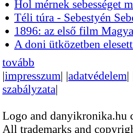
Hol mérnek sebességet m
Téli túra - Sebestyén Se
1896: az első film Magya
A doni ütközetben eleset
tovább
|
impresszum
| |
adatvédelem
| 
szabályzata
|
Logo and danyikronika.hu 
All trademarks and copyrig