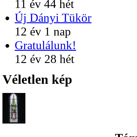
11 év 44 hét
Új Dányi Tükör
12 év 1 nap
Gratulálunk!
12 év 28 hét
Véletlen kép