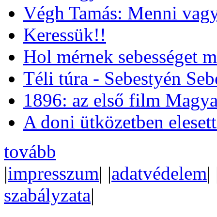
Végh Tamás: Menni vagy
Keressük!!
Hol mérnek sebességet m
Téli túra - Sebestyén Se
1896: az első film Magya
A doni ütközetben eleset
tovább
|
impresszum
| |
adatvédelem
| 
szabályzata
|