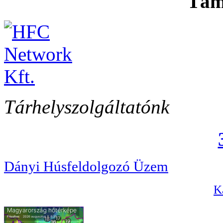
Tám
Tárhelyszolgáltatónk
Dányi Húsfeldolgozó Üzem
Ka