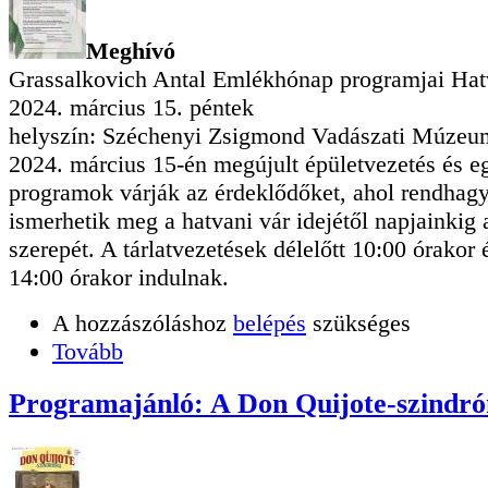
Meghívó
Grassalkovich Antal Emlékhónap programjai Ha
2024. március 15. péntek
helyszín: Széchenyi Zsigmond Vadászati Múzeu
2024. március 15-én megújult épületvezetés és e
programok várják az érdeklődőket, ahol rendhag
ismerhetik meg a hatvani vár idejétől napjainkig 
szerepét. A tárlatvezetések délelőtt 10:00 órakor 
14:00 órakor indulnak.
A hozzászóláshoz
belépés
szükséges
Tovább
Programajánló: A Don Quijote-szindr