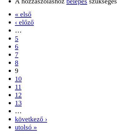
A hozzászóláshoz
belépés
szükséges
« első
‹ előző
…
5
6
7
8
9
10
11
12
13
…
következő ›
utolsó »