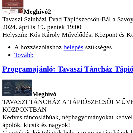
Meghívó2
Tavaszi Szinházi Évad Tápiószecsőn-Bál a Savo
2024. április 19. péntek 19:00
Helyszín: Kós Károly Művelődési Központ és K
A hozzászóláshoz
belépés
szükséges
Tovább
Programajánló: Tavaszi Táncház Tápió
Meghívó
TAVASZI TÁNCHÁZ A TÁPIÓSZECSŐI MŰV
KÖZPONTBAN
Kedves táncoslábúak, néphagyományokat kedvel
ápolók, kicsik és nagyok!
Gyertek és kóstoljatok bele a magyar táncházak 