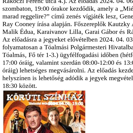
Rákóczi Ferenc utca 4.). Az előadás 2024. 04. 0
szombaton, 19:00 órakor kezdődik, amely a „Mi
marad reggelire?” című zenés vígjáték lesz, Gen
Ray Cooney írása alapján. Főszereplők Kautzky
Malik Édua, Karaivanov Lilla, Garai Gábor és R
Az előadásra a jegyeket elővételben 2024. 04. 03
folyamatosan a Tóalmási Polgármesteri Hivatalb
Tóalmás, Fő tér 1-3.) ügyfélfogadási időben (hét
17:00 óráig, valamint szerdán 08:00-12:00 és 13
óráig) lehetséges megvásárolni. Az előadás kezdet
helyszínen is lehetőség adódik a jegyek megvétel
18:30 között.