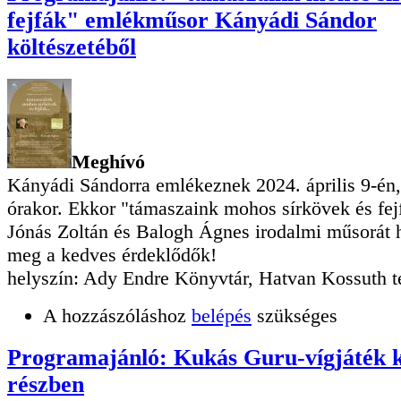
fejfák" emlékműsor Kányádi Sándor
költészetéből
Meghívó
Kányádi Sándorra emlékeznek 2024. április 9-én
órakor. Ekkor "támaszaink mohos sírkövek és fe
Jónás Zoltán és Balogh Ágnes irodalmi műsorát h
meg a kedves érdeklődők!
helyszín: Ady Endre Könyvtár, Hatvan Kossuth té
A hozzászóláshoz
belépés
szükséges
Programajánló: Kukás Guru-vígjáték 
részben