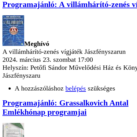
Programajánló: A villámhárító-zenés v
Meghívó
A villámhárító-zenés vígjáték Jászfényszarun
2024. március 23. szombat 17:00
Helyszín: Petőfi Sándor Művelődési Ház és Köny
Jászfényszaru
A hozzászóláshoz
belépés
szükséges
Programajánló: Grassalkovich Antal
Emlékhónap programjai