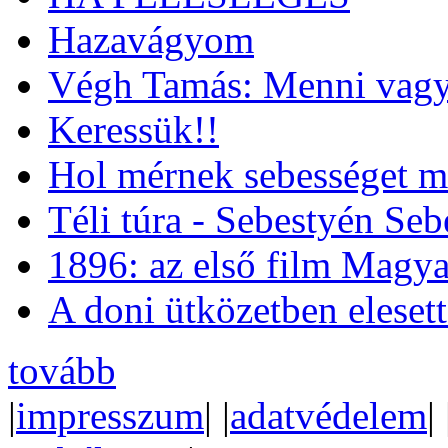
Hazavágyom
Végh Tamás: Menni vagy
Keressük!!
Hol mérnek sebességet m
Téli túra - Sebestyén Se
1896: az első film Magya
A doni ütközetben eleset
tovább
|
impresszum
| |
adatvédelem
| 