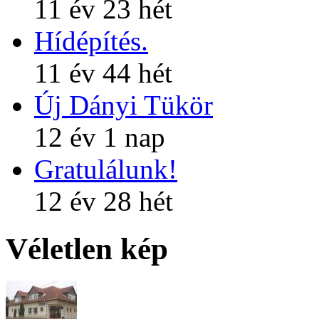
11 év 23 hét
Hídépítés.
11 év 44 hét
Új Dányi Tükör
12 év 1 nap
Gratulálunk!
12 év 28 hét
Véletlen kép