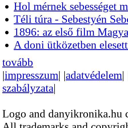
Hol mérnek sebességet m
Téli túra - Sebestyén Se
1896: az első film Magya
A doni ütközetben eleset
tovább
|
impresszum
| |
adatvédelem
| 
szabályzata
|
Logo and danyikronika.hu 
All trademarks and copyrig