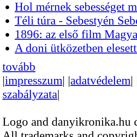
Hol mérnek sebességet m
Téli túra - Sebestyén Se
1896: az első film Magya
A doni ütközetben eleset
tovább
|
impresszum
| |
adatvédelem
| 
szabályzata
|
Logo and danyikronika.hu 
All trademarks and copyrig