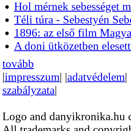
Hol mérnek sebességet m
Téli túra - Sebestyén Se
1896: az első film Magya
A doni ütközetben eleset
tovább
|
impresszum
| |
adatvédelem
| 
szabályzata
|
Logo and danyikronika.hu 
All trademarks and copyrig