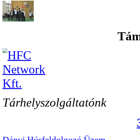
Tám
Tárhelyszolgáltatónk
Dányi Húsfeldolgozó Üzem