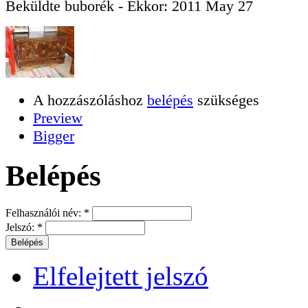
Beküldte
buborék
- Ekkor:
2011 May 27
A hozzászóláshoz
belépés
szükséges
Preview
Bigger
Belépés
Felhasználói név:
*
Jelszó:
*
Elfelejtett jelszó