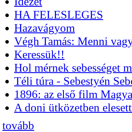
Idézet
HA FELESLEGES
Hazavágyom
Végh Tamás: Menni vagy
Keressük!!
Hol mérnek sebességet m
Téli túra - Sebestyén Se
1896: az első film Magya
A doni ütközetben eleset
tovább